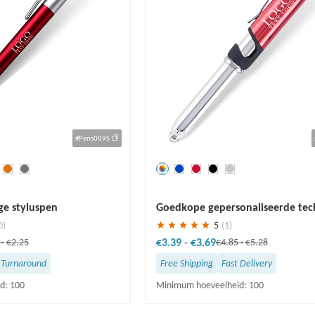
#Pens009S
Redden
30 %
ge styluspen
Goedkope gepersonaliseerde tec
4-in-1 pennen
0)
5
(1)
€3.39
-
€3.69
1
-
€2.25
€4.85
-
€5.28
 Turnaround
Free Shipping
Fast Delivery
d: 100
Minimum hoeveelheid: 100