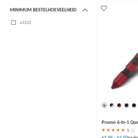
MINIMUM BESTELHOEVEELHEID
≤12(2)
51~100(9)
101~399(6)
MATERIAAL
Plastic(8)
Aluminium(1)
Metaal(6)
ABS-kunststof(3)
PRODUCTIETIJD
Redden
30 %
Promo 6-in-1 Que
1-5 werkdagen(3)
5
(1)
6-10 werkdagen(11)
€1.96
-
€3.50
€2.8