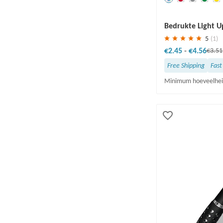
Redden
30 %
Bedrukte Light U
5
(1)
€2.45
-
€4.56
€3.5
Free Shipping
Fast
Minimum hoeveelhei