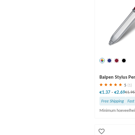
Redden
30 %
Balpen Stylus Pe
5
(1)
€1.37
-
€2.69
€1.9
Free Shipping
Fast
Minimum hoeveelhei