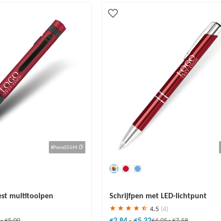
#Pens055M
Redden
30 %
st multitoolpen
Schrijfpen met LED-lichtpunt
4.5
(4)
€2.84
-
€5.32
0
-
€5.00
€4.05
-
€7.59