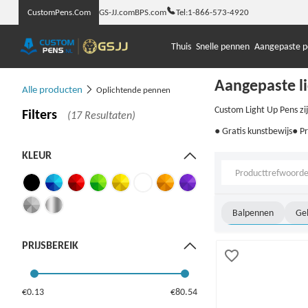
CustomPens.Com
GS-JJ.com
BPS.com
Tel:
1-866-573-4920
Thuis
Snelle pennen
Aangepaste 
Aangepaste l
Alle producten
Oplichtende pennen
Custom Light Up Pens z
Filters
(17 Resultaten)
● Gratis kunstbewijs
● Pr
KLEUR
Balpennen
Ge
Oplichtende penn
PRIJSBEREIK
€0.13
€80.54