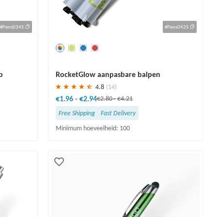
#Pens034S
#Pens042S
Redden
30 %
p
RocketGlow aanpasbare balpen
4.8
(14)
€1.96
-
€2.94
€2.80
-
€4.21
Free Shipping
Fast Delivery
Minimum hoeveelheid: 100