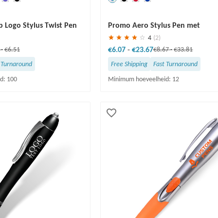
Redden
30 %
p Logo Stylus Twist Pen
Promo Aero Stylus Pen met
laseraanwijzer en LED-licht
4
(2)
€6.07
-
€23.67
1
-
€6.51
€8.67
-
€33.81
 Turnaround
Free Shipping
Fast Turnaround
d: 100
Minimum hoeveelheid: 12