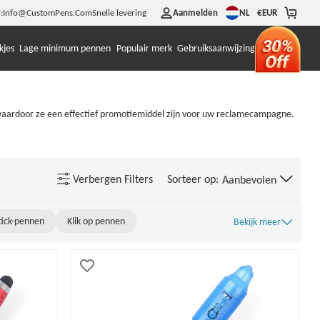
NL
:
Info@CustomPens.Com
Snelle levering
Aanmelden
€
EUR
kjes
Lage minimum pennen
Populair merk
Gebruiksaanwijzing
waardoor ze een effectief promotiemiddel zijn voor uw reclamecampagne.
Verbergen
Filters
Sorteer op:
Aanbevolen
tick-pennen
Klik op pennen
Bekijk meer