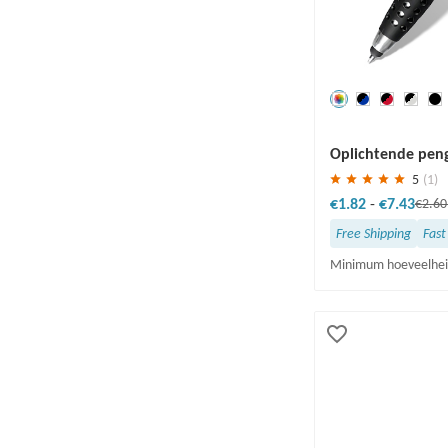
Redden
30 %
Oplichtende peng
LED-licht
5
(1)
€1.82
-
€7.43
€2.6
Free Shipping
Fast
Minimum hoeveelhei