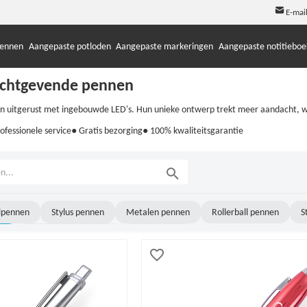
E-mail
pennen
Aangepaste potloden
Aangepaste markeringen
Aangepaste notitieboe
ichtgevende pennen
ijn uitgerust met ingebouwde LED's. Hun unieke ontwerp trekt meer aandacht, 
ofessionele service
● Gratis bezorging
● 100% kwaliteitsgarantie
lpennen
Stylus pennen
Metalen pennen
Rollerball pennen
S
en
Gegraveerde pennen
Draaipennen