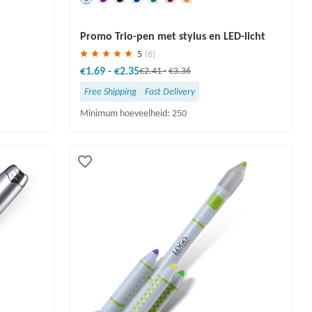
Redden
30 %
Promo Trio-pen met stylus en LED-licht
5
(6)
€1.69
-
€2.35
€2.41
-
€3.36
Free Shipping
Fast Delivery
Minimum hoeveelheid: 250