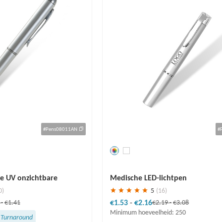
#Pens08011AN
#
Redden
30 %
e UV onzichtbare
Medische LED-lichtpen
0)
5
(16)
€1.53
-
€2.16
4
-
€1.41
€2.19
-
€3.08
Minimum hoeveelheid: 250
 Turnaround