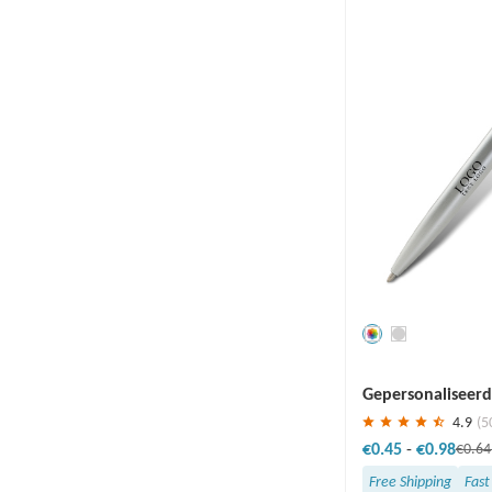
Redden
30 %
Gepersonaliseerd
lichtpen
4.9
(5
€0.45
-
€0.98
€0.6
Free Shipping
Fast