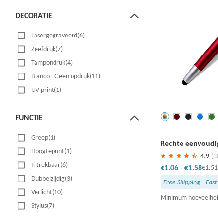
DECORATIE
Lasergegraveerd(6)
Zeefdruk(7)
Tampondruk(4)
Blanco - Geen opdruk(11)
UV-print(1)
FUNCTIE
Redden
30 %
Greep(1)
Rechte eenvoudi
Hoogtepunt(1)
4.9
(3
Intrekbaar(6)
€1.06
-
€1.58
€1.5
Dubbelzijdig(3)
Free Shipping
Fast
Verlicht(10)
Minimum hoeveelhei
Stylus(7)