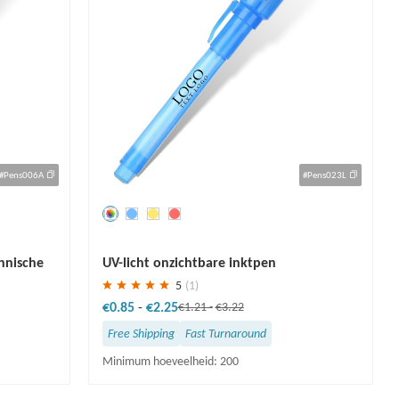
#Pens006A
#Pens023L
Redden
30 %
hnische
UV-licht onzichtbare inktpen
5
(1)
€0.85
-
€2.25
€1.21
-
€3.22
Free Shipping
Fast Turnaround
Minimum hoeveelheid: 200