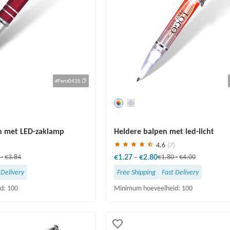
#Pens043S
Redden
30 %
n met LED-zaklamp
Heldere balpen met led-licht
4.6
(7)
€1.27
-
€2.80
6
-
€3.84
€1.80
-
€4.00
 Delivery
Free Shipping
Fast Delivery
d: 100
Minimum hoeveelheid: 100