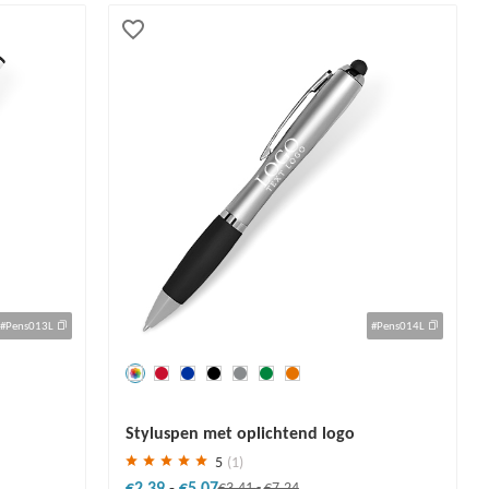
#Pens013L
#Pens014L
Redden
30 %
Styluspen met oplichtend logo
5
(1)
€2.39
-
€5.07
€3.41
-
€7.24