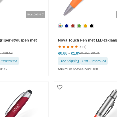
#Pens067M
Redden
30 %
rijper-styluspen met
Nova Touch Pen met LED-zaklam
5
(1)
€0.88
-
€1.89
0
-
€10.62
€1.27
-
€2.71
 Turnaround
Free Shipping
Fast Turnaround
d: 12
Minimum hoeveelheid: 100