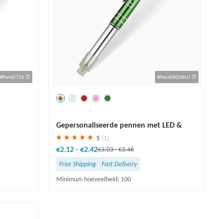
#Pens073S
#Pens08008LU
Redden
30 %
Gepersonaliseerde pennen met LED &
stylus
5
(1)
€2.12
-
€2.42
€3.03
-
€3.46
Free Shipping
Fast Delivery
Minimum hoeveelheid: 100