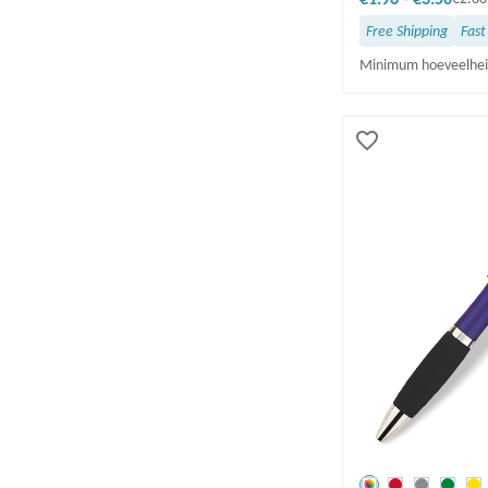
11-15 werkdagen(3)
Free Shipping
Fast
Minimum hoeveelhei
INKTKLEUR & HOEVEELHEID
Zwart(16)
Blauw(4)
onzichtbaar(1)
GELEGENHEID/THEMA
GRATIS BEZORGING
Ja(17)