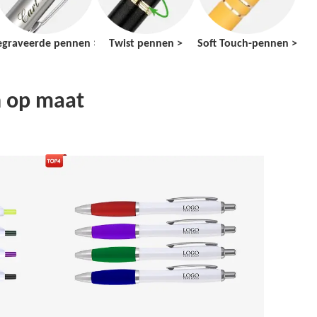
egraveerde pennen >
Twist pennen >
Soft Touch-pennen >
n op maat