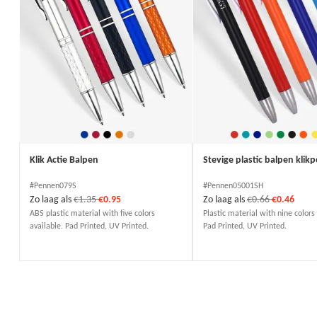
Klik Actie Balpen
Stevige plastic balpen klik
#Pennen079S
#Pennen05001SH
Zo laag als
€1.35
€0.95
Zo laag als
€0.66
€0.46
ABS plastic material with five colors
Plastic material with nine colors
available. Pad Printed, UV Printed.
Pad Printed, UV Printed.