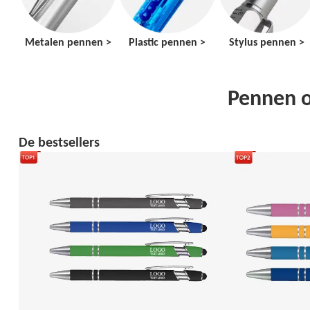
Metalen pennen >
Plastic pennen >
Stylus pennen >
Pennen o
De bestsellers