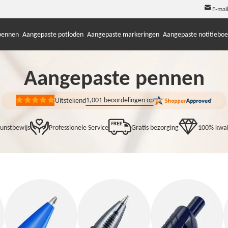
E-mail
pennen
Aangepaste potloden
Aangepaste markeringen
Aangepaste notitieboe
Aangepaste pennen
1,001
beoordelingen op
Uitstekend
Rated
5
out
of
kunstbewijs
Professionele Service
Gratis bezorging
100% kwali
5
stars