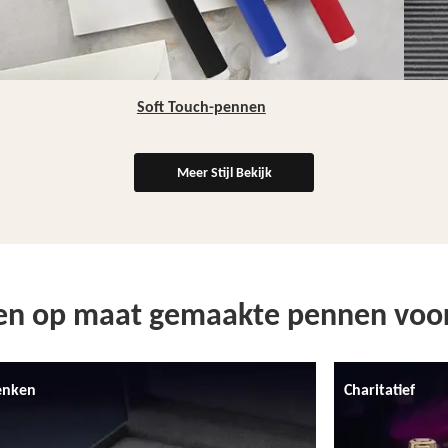
Soft Touch-pennen
Meer Stijl Bekijk
n op maat gemaakte pennen voor
enken
Charitatief