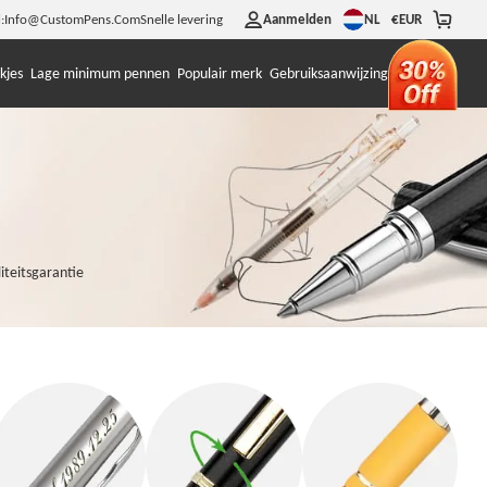
NL
:
Info@CustomPens.Com
Snelle levering
Aanmelden
€
EUR
kjes
Lage minimum pennen
Populair merk
Gebruiksaanwijzing
teitsgarantie