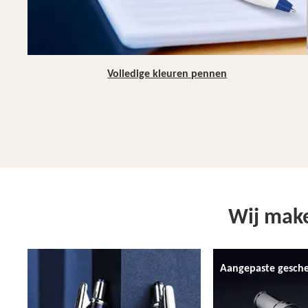
Volledige kleuren pennen
Wij make
Aangepaste gesch