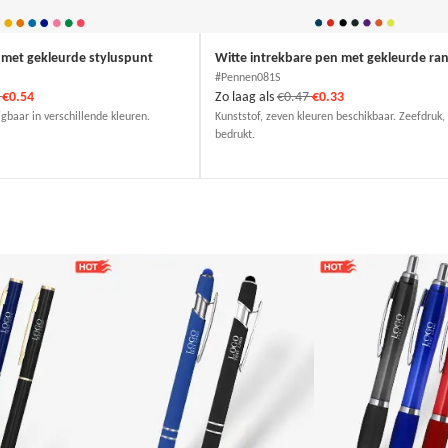
 met gekleurde styluspunt
Witte intrekbare pen met gekleurde ra
#Pennen081S
6
€0.54
Zo laag als
€0.47
€0.33
jgbaar in verschillende kleuren.
Kunststof, zeven kleuren beschikbaar. Zeefdruk,
bedrukt.