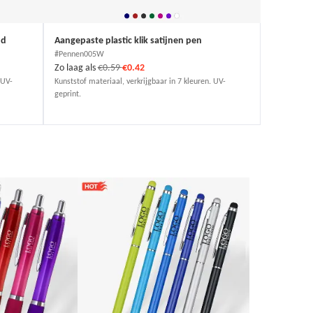
nd
Aangepaste plastic klik satijnen pen
#Pennen005W
Zo laag als
€0.59
€0.42
 UV-
Kunststof materiaal, verkrijgbaar in 7 kleuren. UV-
geprint.