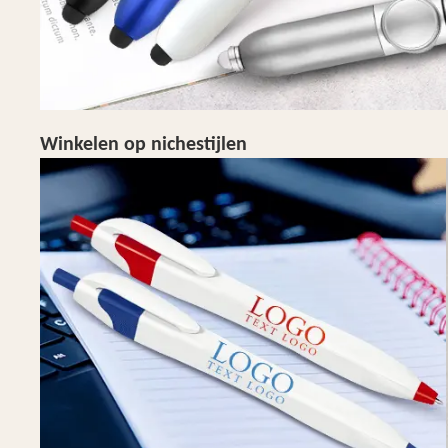
Winkelen op nichestijlen